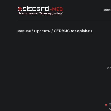
-MED
Глав
IT-компания “Элекард-Мед”
Главная
/
Проекты
/
СЕРВИС rez.oplab.ru
с
П
к