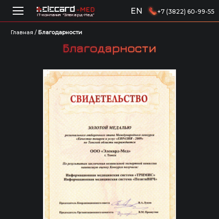
-MED
EN
+7 (3822) 60-99-55
IT-компания “Элекард-Мед”
Главная
/
Благодарности
Благодарности